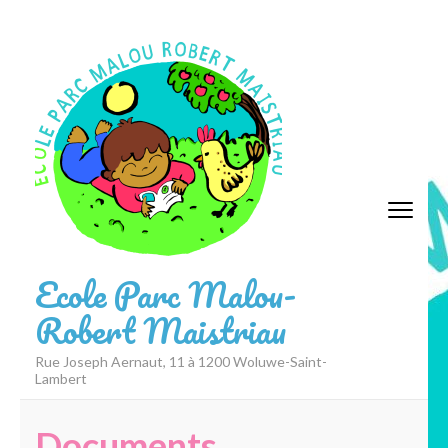
Aller
au
contenu
(Pressez
Entrée)
Ecole Parc Malou-
Robert Maistriau
Rue Joseph Aernaut, 11 à 1200 Woluwe-Saint-
Lambert
Documents