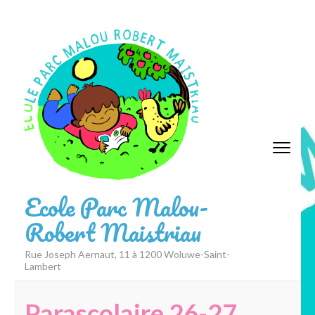
Aller
au
contenu
(Pressez
Entrée)
Ecole Parc Malou-
Robert Maistriau
Rue Joseph Aernaut, 11 à 1200 Woluwe-Saint-
Lambert
Parascolaire 26-27