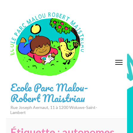
Aller
au
contenu
(Pressez
Entrée)
Ecole Parc Malou-
Robert Maistriau
Rue Joseph Aernaut, 11 à 1200 Woluwe-Saint-
Lambert
Étiquette :
autonomes