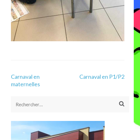
Navigation
Carnaval en
Carnaval en P1/P2
de
maternelles
l’article
Rechercher :