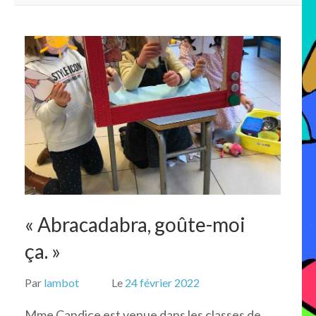
« Abracadabra, goûte-moi
ça. »
Par
lambot
Le
24 février 2022
Mme Candice est venue dans les classes de