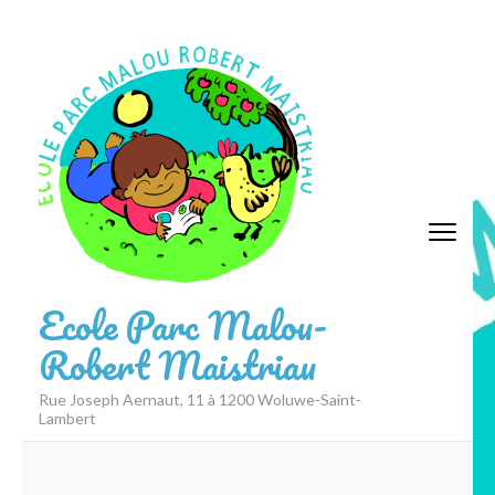
Aller
au
contenu
(Pressez
Entrée)
Ecole Parc Malou-
Robert Maistriau
Rue Joseph Aernaut, 11 à 1200 Woluwe-Saint-
Lambert