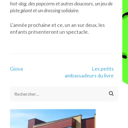
hot-dog, des popcorns et autres douceurs, un jeu de
piste géant et un dressing solidaire.
L’année prochaine et ce, un an sur deux, les
enfants présenteront un spectacle.
Navigation
Giova
Les petits
de
ambassadeurs du livre
l’article
Rechercher :