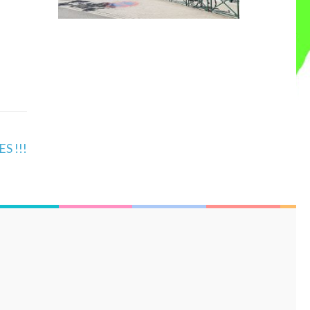
S !!!