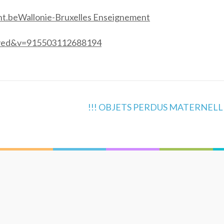
t.be
Wallonie-Bruxelles Enseignement
aved&v=915503112688194
!!! OBJETS PERDUS MATERNELLE