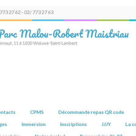
773 27 62 - 02/ 773 27 63
 Parc Malou-Robert Maistriau
ernaut, 11 à 1200 Woluwe-Saint-Lambert
ntacts
CPMS
Décommande repas QR code
ges
Immersion
Inscriptions
JJJY
La c