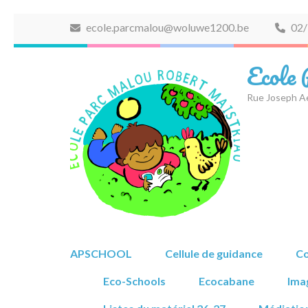
Aller
ecole.parcmalou@woluwe1200.be
02/
au
contenu
Ecole
(Pressez
Entrée)
Rue Joseph A
APSCHOOL
Cellule de guidance
Co
Eco-Schools
Ecocabane
Ima