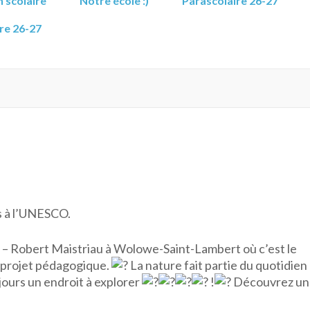
 scolaire
Notre école :)
Parascolaire 26-27
re 26-27
es à l’UNESCO.
 – Robert Maistriau à Wolowe-Saint-Lambert où c’est le
 projet pédagogique.
La nature fait partie du quotidien
oujours un endroit à explorer
!
Découvrez un