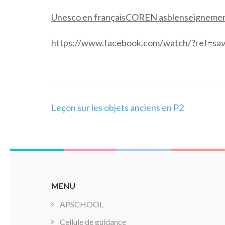
Unesco en français
COREN asbl
enseignemen
https://www.facebook.com/watch/?ref=s
Navigation
Leçon sur les objets anciens en P2
de
l’article
MENU
APSCHOOL
Cellule de guidance