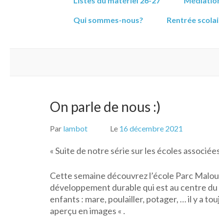
Listes du matériel 26-27
Médiation
Qui sommes-nous?
Rentrée scolai
On parle de nous :)
Par
lambot
Le
16 décembre 2021
« Suite de notre série sur les écoles associé
Cette semaine découvrez l’école Parc Malou
développement durable qui est au centre du
enfants : mare, poulailler, potager, … il y a t
aperçu en images « .