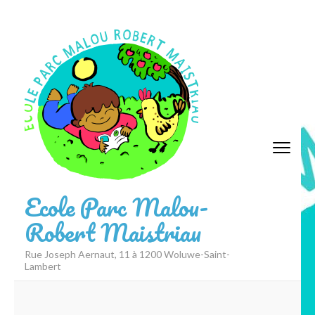
Aller
au
contenu
(Pressez
Entrée)
Ecole Parc Malou-
Robert Maistriau
Rue Joseph Aernaut, 11 à 1200 Woluwe-Saint-
Lambert