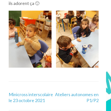
ils adorent ça 🙂
Navigation
Minicross interscolaire
Ateliers autonomes en
de
le 23 octobre 2021
P1/P2
l’article