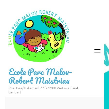
Aller
au
contenu
(Pressez
Entrée)
Ecole Parc Malou-
Robert Maistriau
Rue Joseph Aernaut, 11 à 1200 Woluwe-Saint-
Lambert