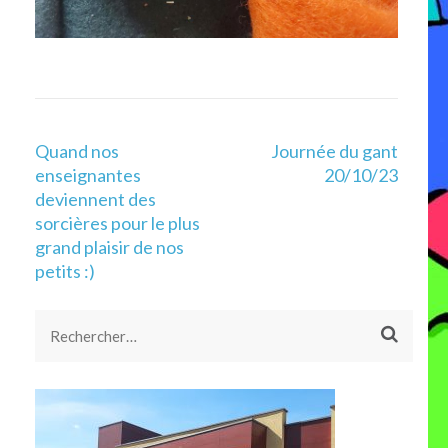
Navigation
Quand nos
Journée du gant
de
enseignantes
20/10/23
l’article
deviennent des
sorcières pour le plus
grand plaisir de nos
petits :)
Rechercher :