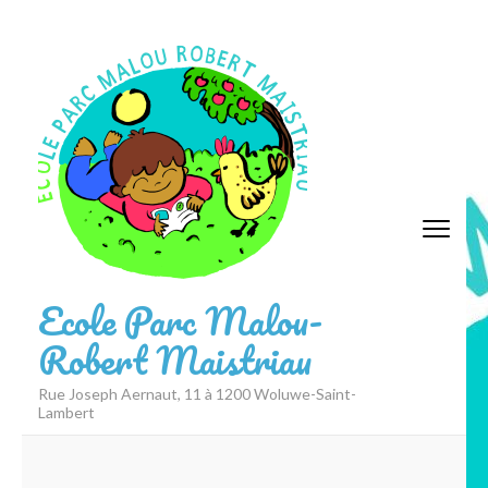
Aller
au
contenu
(Pressez
Entrée)
Ecole Parc Malou-
Robert Maistriau
Rue Joseph Aernaut, 11 à 1200 Woluwe-Saint-
Lambert