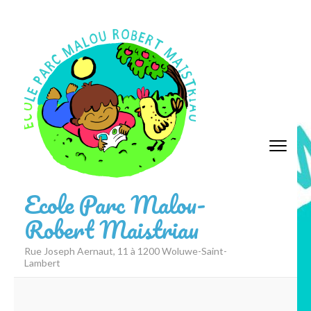
Aller
au
contenu
(Pressez
Entrée)
Ecole Parc Malou-
Robert Maistriau
Rue Joseph Aernaut, 11 à 1200 Woluwe-Saint-
Lambert