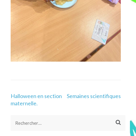
Navigation
Halloween en section
Semaines scientifiques
de
maternelle.
l’article
Rechercher :